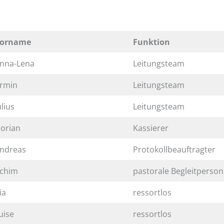
orname
Funktion
nna-Lena
Leitungsteam
rmin
Leitungsteam
ulius
Leitungsteam
lorian
Kassierer
ndreas
Protokollbeauftragter
chim
pastorale Begleitperson
ia
ressortlos
uise
ressortlos