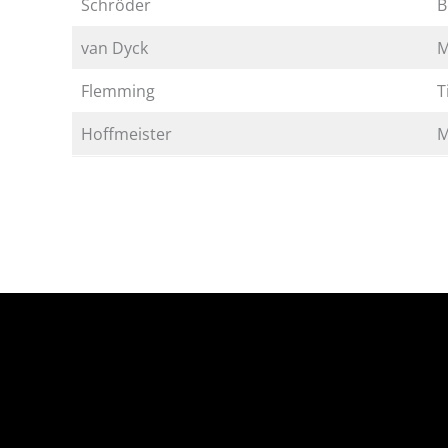
Schröder
B
van Dyck
M
Flemming
T
Hoffmeister
M