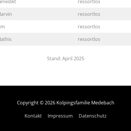
enedikt
ressortlos
arvin
ressortlos
im
ressortlos
athis
ressortlos
Stand: April 2025
Copyright © 2026
Kolpingsfamilie Medebach
Kontakt
Impressum
Datenschutz