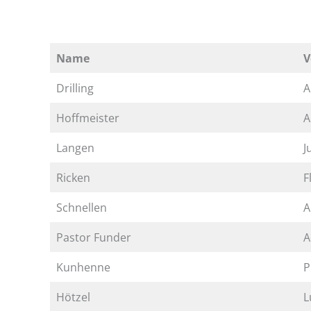
Name
V
Drilling
A
Hoffmeister
A
Langen
J
Ricken
F
Schnellen
A
Pastor Funder
A
Kunhenne
P
Hötzel
L