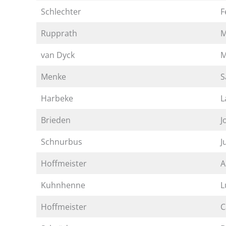
Schlechter
F
Rupprath
M
van Dyck
M
Menke
S
Harbeke
L
Brieden
J
Schnurbus
J
Hoffmeister
A
Kuhnhenne
L
Hoffmeister
C