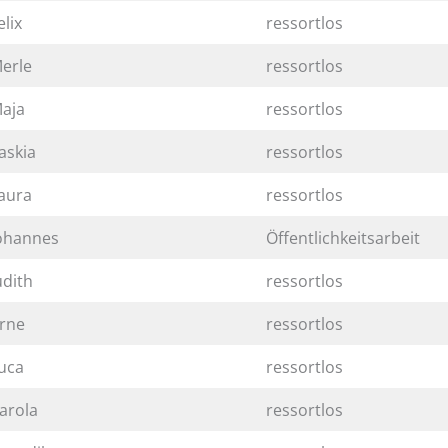
elix
ressortlos
erle
ressortlos
aja
ressortlos
askia
ressortlos
aura
ressortlos
ohannes
Öffentlichkeitsarbeit
udith
ressortlos
rne
ressortlos
uca
ressortlos
arola
ressortlos