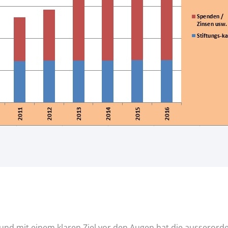
 und mit einem klaren Ziel vor den Augen hat die ausseror